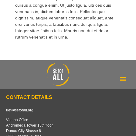
cursus a congue enim. Ut justo ligula, ultrices quis
venenatis in, dictum lobortis felis. Pellentesque
dignissim, augue venenatis consequat aliquet, ante
orci varius turpis, a faucibus nunc dui quis ligula.
Integer vitae finibus felis. Mauris non dui et dolor
rutrum venenatis et in urna.
Our tracker
About us
CONTACT DETAILS
uef@seforall.org
Vienna Office
Andromeda Tower 15th floor
Donau City Strasse 6