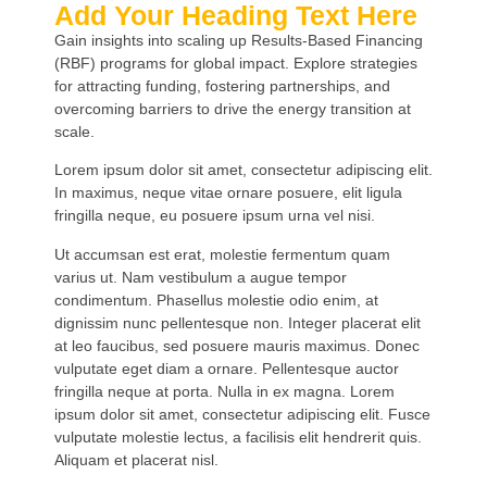
Add Your Heading Text Here
Gain insights into scaling up Results-Based Financing
(RBF) programs for global impact. Explore strategies
for attracting funding, fostering partnerships, and
overcoming barriers to drive the energy transition at
scale.
Lorem ipsum dolor sit amet, consectetur adipiscing elit.
In maximus, neque vitae ornare posuere, elit ligula
fringilla neque, eu posuere ipsum urna vel nisi.
Ut accumsan est erat, molestie fermentum quam
varius ut. Nam vestibulum a augue tempor
condimentum. Phasellus molestie odio enim, at
dignissim nunc pellentesque non. Integer placerat elit
at leo faucibus, sed posuere mauris maximus. Donec
vulputate eget diam a ornare. Pellentesque auctor
fringilla neque at porta. Nulla in ex magna. Lorem
ipsum dolor sit amet, consectetur adipiscing elit. Fusce
vulputate molestie lectus, a facilisis elit hendrerit quis.
Aliquam et placerat nisl.