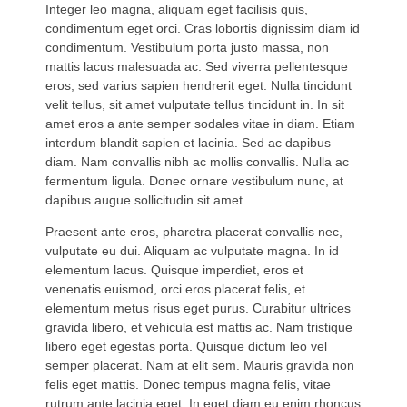
Integer leo magna, aliquam eget facilisis quis,
condimentum eget orci. Cras lobortis dignissim diam id
condimentum. Vestibulum porta justo massa, non
mattis lacus malesuada ac. Sed viverra pellentesque
eros, sed varius sapien hendrerit eget. Nulla tincidunt
velit tellus, sit amet vulputate tellus tincidunt in. In sit
amet eros a ante semper sodales vitae in diam. Etiam
interdum blandit sapien et lacinia. Sed ac dapibus
diam. Nam convallis nibh ac mollis convallis. Nulla ac
fermentum ligula. Donec ornare vestibulum nunc, at
dapibus augue sollicitudin sit amet.
Praesent ante eros, pharetra placerat convallis nec,
vulputate eu dui. Aliquam ac vulputate magna. In id
elementum lacus. Quisque imperdiet, eros et
venenatis euismod, orci eros placerat felis, et
elementum metus risus eget purus. Curabitur ultrices
gravida libero, et vehicula est mattis ac. Nam tristique
libero eget egestas porta. Quisque dictum leo vel
semper placerat. Nam at elit sem. Mauris gravida non
felis eget mattis. Donec tempus magna felis, vitae
rutrum ante lacinia eget. In eget diam eu enim rhoncus