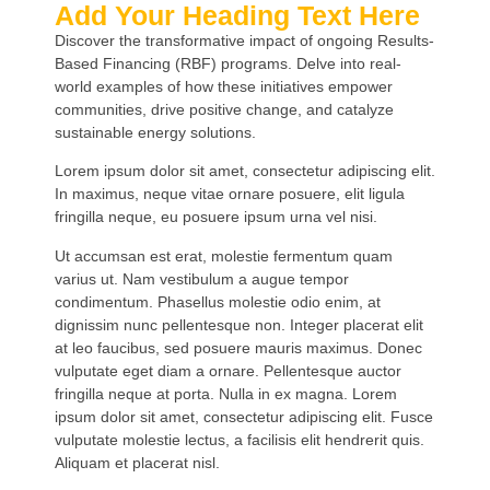
Add Your Heading Text Here
Discover the transformative impact of ongoing Results-
Based Financing (RBF) programs. Delve into real-
world examples of how these initiatives empower
communities, drive positive change, and catalyze
sustainable energy solutions.
Lorem ipsum dolor sit amet, consectetur adipiscing elit.
In maximus, neque vitae ornare posuere, elit ligula
fringilla neque, eu posuere ipsum urna vel nisi.
Ut accumsan est erat, molestie fermentum quam
varius ut. Nam vestibulum a augue tempor
condimentum. Phasellus molestie odio enim, at
dignissim nunc pellentesque non. Integer placerat elit
at leo faucibus, sed posuere mauris maximus. Donec
vulputate eget diam a ornare. Pellentesque auctor
fringilla neque at porta. Nulla in ex magna. Lorem
ipsum dolor sit amet, consectetur adipiscing elit. Fusce
vulputate molestie lectus, a facilisis elit hendrerit quis.
Aliquam et placerat nisl.