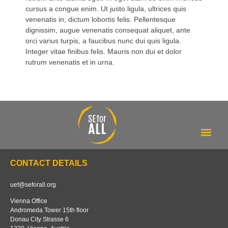
cursus a congue enim. Ut justo ligula, ultrices quis
venenatis in, dictum lobortis felis. Pellentesque
dignissim, augue venenatis consequat aliquet, ante
orci varius turpis, a faucibus nunc dui quis ligula.
Integer vitae finibus felis. Mauris non dui et dolor
rutrum venenatis et in urna.
Our tracker
About us
CONTACT DETAILS
uef@seforall.org
Vienna Office
Andromeda Tower 15th floor
Donau City Strasse 6