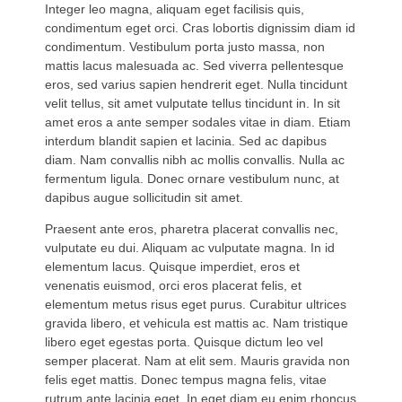
Integer leo magna, aliquam eget facilisis quis,
condimentum eget orci. Cras lobortis dignissim diam id
condimentum. Vestibulum porta justo massa, non
mattis lacus malesuada ac. Sed viverra pellentesque
eros, sed varius sapien hendrerit eget. Nulla tincidunt
velit tellus, sit amet vulputate tellus tincidunt in. In sit
amet eros a ante semper sodales vitae in diam. Etiam
interdum blandit sapien et lacinia. Sed ac dapibus
diam. Nam convallis nibh ac mollis convallis. Nulla ac
fermentum ligula. Donec ornare vestibulum nunc, at
dapibus augue sollicitudin sit amet.
Praesent ante eros, pharetra placerat convallis nec,
vulputate eu dui. Aliquam ac vulputate magna. In id
elementum lacus. Quisque imperdiet, eros et
venenatis euismod, orci eros placerat felis, et
elementum metus risus eget purus. Curabitur ultrices
gravida libero, et vehicula est mattis ac. Nam tristique
libero eget egestas porta. Quisque dictum leo vel
semper placerat. Nam at elit sem. Mauris gravida non
felis eget mattis. Donec tempus magna felis, vitae
rutrum ante lacinia eget. In eget diam eu enim rhoncus